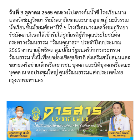
วันที่ 3 ตุลาคม 2565
คณะวงโปงลางต้นน้ำซี โรงเรียนนาง
แดดวังชมภูวิทยา รัชมังคลาภิเษกและนายอุกฤษฏ์ มะลิวรรณ
นักเรียนชั้นมัธยมศึกษาปีที่ 5 โรงเรียนนางแดดวังชมภูวิทยา
รัชมังคลาภิเษกได้เข้ารับโล่ชูเกียรติผู้ทำคุณประโยชน์ต่อ
กระทรวงวัฒนธรรม “วัฒนคุณาธร” ประจำปีงบประมาณ
2565 จากนายอิทธิพล คุณปลื้ม รัฐมนตรีว่าการกระทรวง
วัฒนธรรม ทั้งนี้เพื่อยกย่องเชิดชูเกียรติ ส่งเสริมสนับสนุนและ
ขยายเครือข่ายเด็กหรือเยาวชน บุคคล และนิติบุคคลหรือคณะ
บุคคล ณ หอประชุมใหญ่ ศูนย์วัฒนธรรมแห่งประเทศไทย
กรุงเทพมหานคร